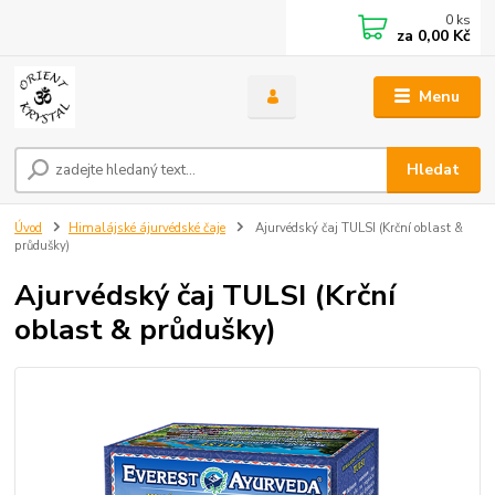
0
ks
za
0,00 Kč
Menu
Hledat
Úvod
Himalájské ájurvédské čaje
Ajurvédský čaj TULSI (Krční oblast &
průdušky)
Ajurvédský čaj TULSI (Krční
oblast & průdušky)