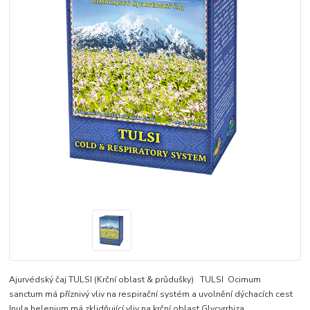
Ajurvédský čaj TULSI (Krční oblast & průdušky) TULSI Ocimum
sanctum má příznivý vliv na respirační systém a uvolnění dýchacích cest
Inula helenium má zklidňující vliv na krční oblast Glycyrrhiza