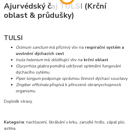
Ajurvédský čaj TULSI (Krční
oblast & průdušky)
TULSI
Ocimum sanctum
má příznivý vliv na
respirační systém
a
uvolnění dýchacích cest
Inula helenium
má zklidňující vliv na
krční oblast
Glycyrrhiza glabra
pomáhá udržovat optimální fungování
dýchacího sytému
Piper longum
podporuje správnou činnost dýchací soustavy
Zingiber officinale
přispívá k přirozené obranyschopnosti
organismu
Doplněk stravy.
Kategorie
: nachlazení, škrábání v krku, zarudlé hrdlo, zápal plic,
astma.