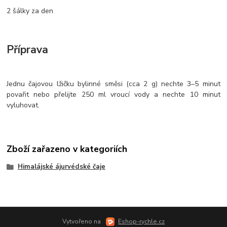
2 šálky za den
Příprava
Jednu čajovou lžičku bylinné směsi (cca 2 g) nechte 3–5 minut
povařit nebo přelijte 250 ml vroucí vody a nechte 10 minut
vyluhovat.
Zboží zařazeno v kategoriích
Himalájské ájurvédské čaje
Vytvořeno na
Eshop-rychle.cz