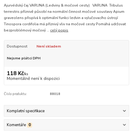
Ajurvédský čaj VARUNA (Ledviny & močové cesty) VARUNA Tribulus
terrestris příznivě působí na normální činnost močové soustavy Apium
graveolens přispívá k optimální funkci ledvin a vylučovacího ústrojí
Tinospora cordifolia má příznivý vliv na močové cesty Pomáhá udržovat
bezproblémový močový ...
celý popis
Dostupnost
Není skladem
Nejsme plátci DPH
118 Kč
/
ks
Momentálně není k dispozici
Číslo produktu:
88018
Kompletní specifikace
Komentáře
0