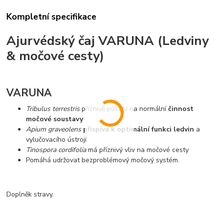
Kompletní specifikace
Ajurvédský čaj VARUNA (Ledviny
& močové cesty)
VARUNA
Tribulus terrestris
příznivě působí na normální
činnost
močové soustavy
Apium graveolens
přispívá k optimální funkci ledvin
a
vylučovacího ústrojí
Tinospora cordifolia
má příznivý vliv na močové cesty
Pomáhá udržovat bezproblémový močový systém.
Doplněk stravy.