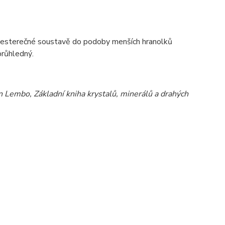
 šesterečn
é
soustavě do podoby menš
í
ch hranolků
průhledn
ý
.
Lembo, Základní kniha krystalů, minerálů a drahých