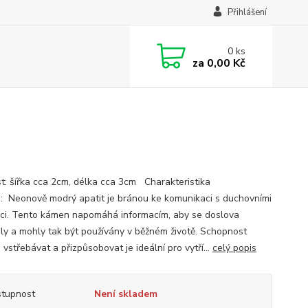
Přihlášení
0
ks
za
0,00 Kč
st: šířka cca 2cm, délka cca 3cm Charakteristika
u: Neonově modrý apatit je bránou ke komunikaci s duchovními
ci. Tento kámen napomáhá informacím, aby se doslova
ly a mohly tak být používány v běžném životě. Schopnost
 vstřebávat a přizpůsobovat je ideální pro vytří...
celý popis
tupnost
Není skladem