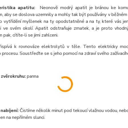
ristika apatitu:
Neonově modr
ý
apatit je br
á
nou ke komu
m, aby se doslova uzemnily a mohly tak b
ý
t použ
í
v
á
ny v běžn
é
m 
o vytř
í
děn
í
myšlenek na ty opodstatněn
é
a na ty, kter
é
v
á
s je
i ve sv
é
m okol
í
. Apatit odstraňuje zmatek, a je proto vhodn
m pak, c
í
t
í
te-li se jimi zahlceni.
řisp
í
v
á
k rovnov
á
ze elektrolytů v těle. Tento elektricky mo
o procesu. Soustřeďte se s jeho pomoc
í
na zdrav
í
sv
é
ho zaž
í
vac
í
h
í zvěrokruhu
:
panna
 nab
í
jen
í
:
Čistíme několik minut pod tekouc
í
vlažnou vodou, nebo
jen na nepř
í
m
é
m slunci.