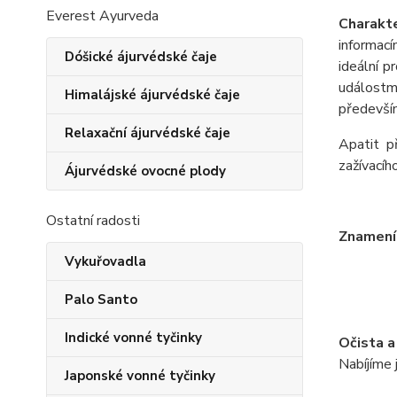
Everest Ayurveda
Charakte
informac
í
Dóšické ájurvédské čaje
ide
á
ln
í
pr
ud
á
lostm
Himalájské ájurvédské čaje
předevš
í
Relaxační ájurvédské čaje
Apatit p
zaž
í
vac
í
h
Ájurvédské ovocné plody
Ostatní radosti
Znamen
Vykuřovadla
Palo Santo
Indické vonné tyčinky
Očista a
Nab
í
j
í
me 
Japonské vonné tyčinky