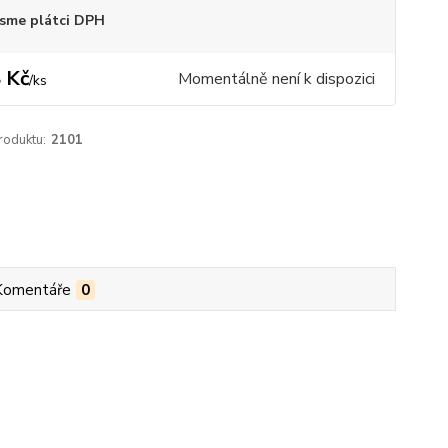
sme plátci DPH
 Kč
Momentálně není k dispozici
/
ks
roduktu:
2101
Komentáře
0