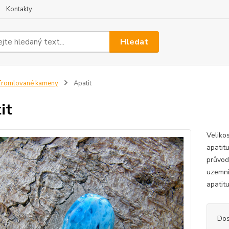
Kontakty
Hledat
Tromlované kameny
Apatit
it
Veliko
apatit
průvod
uzemni
apatitu
Dos