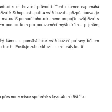
nikaci s duchovn
í
mi průvodci. Tento k
á
men napom
á
h
á
životě. Schopnost apatitu vstřeb
á
vat a přizpůsobovat je
n matou. S pomoc
í
tohoto kamene propoj
í
te svůj život s
ý
m pomocn
í
kem pro porozuměn
í
myšlenk
á
m a pojmům,
dr
ý
k
á
men napom
á
h
á
tak
é
vstřeb
á
v
á
n
í
potravy během
o traktu. Posiluje zubn
í
sklovinu a miner
á
ly kost
í
.
 přes noc v misce společně s krystalem křišť
á
lu.