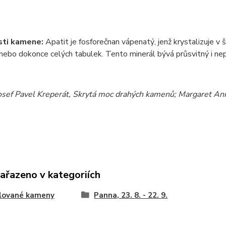
sti kamene:
Apatit je fosforečnan v
á
penat
ý
, jenž krystalizuje v
 nebo dokonce cel
ý
ch tabulek. Tento miner
á
l b
ý
v
á
průsvitn
ý
i ne
osef Pavel Kreperát, Skrytá moc drahý
ch kamenů; Margaret Ann 
zařazeno v kategoriích
lované kameny
Panna, 23. 8. - 22. 9.