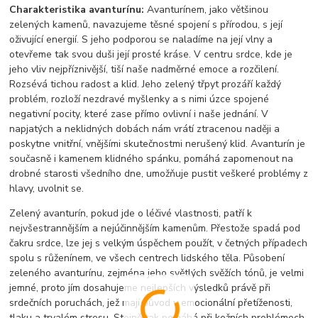
Charakteristika avanturínu:
Avantur
í
nem, jako většinou
zelen
ý
ch kamenů, navazujeme těsn
é
spojen
í
s př
í
rodou, s jej
í
oživuj
í
c
í
energi
í
. S jeho podporou se nalad
í
me na jej
í
vlny a
otevřeme tak svou duši jej
í
prost
é
kr
á
se. V centru srdce, kde je
jeho vliv nejpř
í
znivějš
í
, tiš
í
naše nadměrn
é
emoce a rozčilen
í
.
Rozs
é
v
á
tichou radost a klid. Jeho zelen
ý
třpyt proz
á
ř
í
každ
ý
probl
é
m, rozlož
í
nezdrav
é
myšlenky a s nimi
ú
zce spojen
é
negativn
í
pocity, kter
é
zase př
í
mo ovlivn
í
i naše jedn
á
n
í
. V
napjat
ý
ch a neklidn
ý
ch dob
á
ch n
á
m vr
á
t
í
ztracenou naději a
poskytne vnitřn
í
, vnějš
í
mi skutečnostmi nerušen
ý
klid. Avantur
í
n je
současně i kamenem klidn
é
ho sp
á
nku, pom
á
h
á
zapomenout na
drobn
é
starosti všedn
í
ho dne, umožňuje pustit vešker
é
probl
é
my z
hlavy, uvolnit se.
Zelen
ý
avantur
í
n, pokud jde o l
é
čiv
é
vlastnosti, patř
í
k
nejvšestrannějš
í
m a nej
ú
činnějš
í
m kamenům. Přestože spad
á
pod
čakru srdce, lze jej s velk
ý
m
ú
spěchem použ
í
t, v četn
ý
ch př
í
padech
spolu s růžen
í
nem, ve všech centrech lidsk
é
ho těla. Působen
í
zelen
é
ho avantur
í
nu, zejm
é
na jeho světl
ý
ch svěž
í
ch t
ó
nů, je velmi
jemn
é
, proto j
í
m dosahujeme nejlepš
í
ch v
ý
sledků pr
á
vě při
srdečn
í
ch poruch
á
ch, jež maj
í
původ v emocion
á
ln
í
přet
í
ženosti,
tlaku a trval
é
m stresu. Stejně tak pom
á
h
á
při kožn
í
ch probl
é
mech,