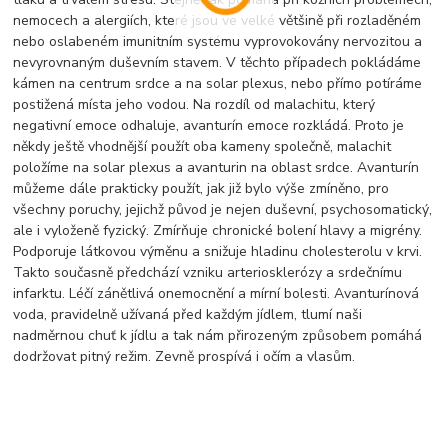
nemocech a alergi
í
ch, kter
é
jsou ve velk
é
většině při rozladěn
é
m
nebo oslaben
é
m imunitn
í
m syst
é
mu vyprovokov
á
ny nervozitou a
nevyrovnan
ý
m duševn
í
m stavem. V těchto př
í
padech pokl
á
d
á
me
k
á
men na centrum srdce a na solar plexus, nebo př
í
mo pot
í
r
á
me
postižen
á
m
í
sta jeho vodou. Na rozd
í
l od malachitu, kter
ý
negativn
í
emoce odhaluje, avantur
í
n emoce rozkl
á
d
á
. Proto je
někdy ještě vhodnějš
í
použ
í
t oba kameny společně, malachit
polož
í
me na solar plexus a avanturin na oblast srdce. Avantur
í
n
můžeme d
á
le prakticky použ
í
t, jak již bylo v
ý
še zm
í
něno, pro
všechny poruchy, jejichž původ je nejen duševn
í
, psychosomatick
ý
,
ale i vyloženě fyzick
ý
. Zm
í
rňuje chronick
é
bolen
í
hlavy a migr
é
ny.
Podporuje l
á
tkovou v
ý
měnu a snižuje hladinu cholesterolu v krvi.
Takto současně předch
á
z
í
vzniku arterioskler
ó
zy a srdečn
í
mu
infarktu. L
é
č
í
z
á
nětliv
á
onemocněn
í
a m
í
rn
í
bolesti. Avantur
í
nov
á
voda, pravidelně už
í
van
á
před každ
ý
m j
í
dlem, tlum
í
naši
nadměrnou chuť k j
í
dlu a tak n
á
m přirozen
ý
m způsobem pom
á
h
á
dodržovat pitn
ý
režim. Zevně prosp
í
v
á
i oč
í
m a vlasům.