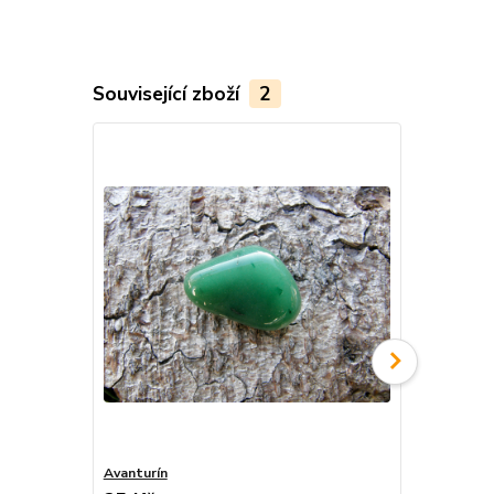
Související zboží
2
Avanturín
Avanturín n