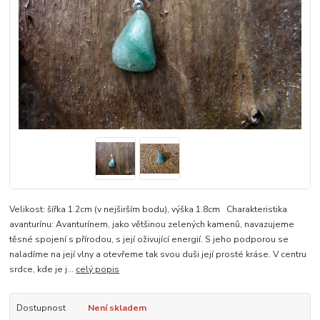
Velikost: šířka 1.2cm (v nejširším bodu), výška 1.8cm Charakteristika
avanturínu: Avanturínem, jako většinou zelených kamenů, navazujeme
těsné spojení s přírodou, s její oživující energií. S jeho podporou se
naladíme na její vlny a otevřeme tak svou duši její prosté kráse. V centru
srdce, kde je j...
celý popis
Dostupnost
Není skladem