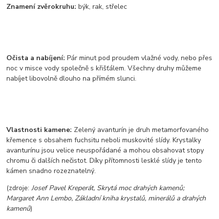
Znamen
í zvěrokruhu
:
b
ý
k, rak, střelec
Očista a nab
í
jen
í
:
P
á
r minut pod proudem vlažn
é
vody, nebo přes
noc v misce vody společně s křišť
á
lem. Všechny druhy můžeme
nab
í
jet libovolně dlouho na př
í
m
é
m slunci.
Vlastnosti kamene:
Zelen
ý
avantur
í
n je druh metamorfovan
é
ho
křemence s obsahem fuchsitu neboli muskovit
é
sl
í
dy. Krystalky
avantur
í
nu jsou velice neuspoř
á
dan
é
a mohou obsahovat stopy
chromu či dalš
í
ch nečistot. D
í
ky př
í
tomnosti leskl
é
sl
í
dy je tento
k
á
men snadno rozeznateln
ý
.
(zdroje:
Josef Pavel Kreperát, Skrytá moc drahý
ch kamenů;
Margaret Ann Lembo, Základní kniha krystalů, minerálů a drahých
kamenů
)