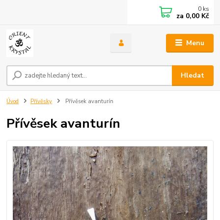
0
ks
za
0,00 Kč
Menu
Hledat
Úvod
Přívěsky
Přívěsek avanturín
Přívěsek avanturín