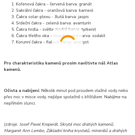
Kořenová čakra - červená barva: granát
Sakrální čakra - oranžová barva: karneol
Čakra solar-plexu - žlutá barva: jaspis
Srdeční čakra - zelená barva: avanturín
Čakra hrdla - světle modrá barva: tyrkenit
Čakra třetího oka - tmavě modrá barva: sodalit
Korunní čakra - fialová barva: ametyst
Pro charakteristiku kamenů prosím navštivte náš Atlas
kamenů.
Očista a nab
í
jen
í
:
Několik minut pod proudem vlažn
é
vody nebo
přes noc v misce vody, nejl
é
pe společně s křišť
á
lem. Nabíjíme na
nepřímém slunci.
(zdroje:
Josef Pavel Kreperát, Skrytá moc drahý
ch kamenů;
Margaret Ann Lembo, Základní kniha krystalů, minerálů a drahých