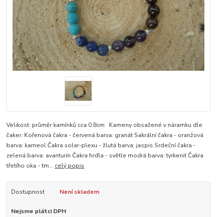
Velikost: průměr kamínků cca 0.8cm Kameny obsažené v náramku dle
čaker: Kořenová čakra - červená barva: granát Sakrální čakra - oranžová
barva: karneol Čakra solar-plexu - žlutá barva: jaspis Srdeční čakra -
zelená barva: avanturín Čakra hrdla - světle modrá barva: tyrkenit Čakra
třetího oka - tm...
celý popis
Dostupnost
Není skladem
Nejsme plátci DPH