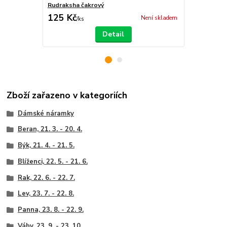
Rudraksha čakrový
Mala z rudr
125 Kč
368 Kč
Není skladem
/
ks
/
ks
Detail
Zboží zařazeno v kategoriích
Dámské náramky
Beran, 21. 3. - 20. 4.
Býk, 21. 4. - 21. 5.
Blíženci, 22. 5. - 21. 6.
Rak, 22. 6. - 22. 7.
Lev, 23. 7. - 22. 8.
Panna, 23. 8. - 22. 9.
Váhy, 23. 9. - 23. 10.