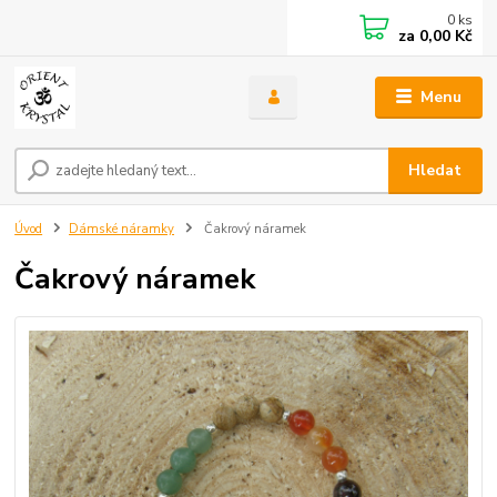
0
ks
za
0,00 Kč
Menu
Hledat
Úvod
Dámské náramky
Čakrový náramek
Čakrový náramek