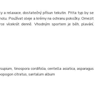
ty a relaxace, dostatečný přísun tekutin. Pitta typ by se
olu. Používat oleje a krémy na ochranu pokožky. Omezit
porce vícekrát denně. Vhodným sportem je běh, plavání,
supium, tinospora cordifolia, centella asiatica, asparagus
mbopogon citratus, santalum album