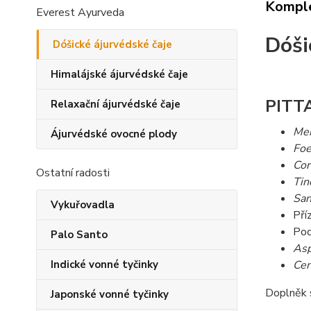
Komple
Everest Ayurveda
Dóši
Dóšické ájurvédské čaje
Himalájské ájurvédské čaje
PITT
Relaxační ájurvédské čaje
Men
Ájurvédské ovocné plody
Foe
Cor
Ostatní radosti
Tin
Sa
Vykuřovadla
Pří
Pod
Palo Santo
Asp
Cen
Indické vonné tyčinky
Doplněk 
Japonské vonné tyčinky