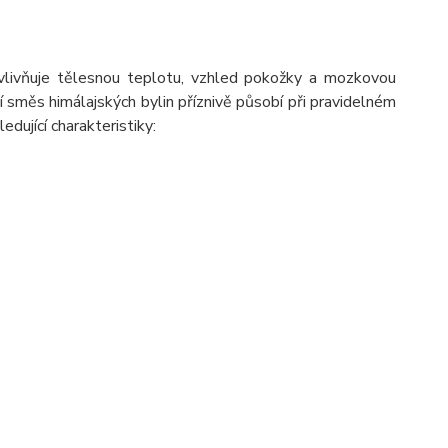
 ovlivňuje tělesnou teplotu, vzhled pokožky a mozkovou
ní směs himálajských bylin příznivě působí při pravidelném
edující charakteristiky: