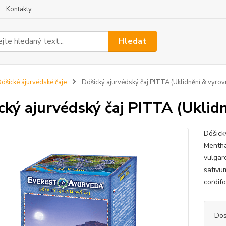
Kontakty
Hledat
óšické ájurvédské čaje
Dóšický ajurvédský čaj PITTA (Uklidnění & vyrov
cký ajurvédský čaj PITTA (Uklid
Dóšick
Mentha
vulgar
sativum
cordifo
Dos