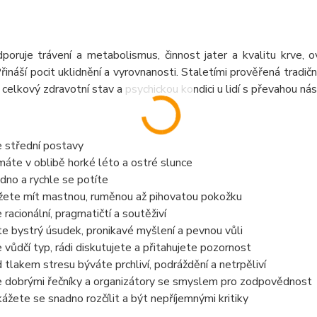
dporuje trávení a metabolismus, činnost jater a kvalitu krve,
Přináší pocit uklidnění a vyrovnanosti. Staletími prověřená tradič
a celkový zdravotní stav a psychickou kondici u lidí s převahou násl
e střední postavy
áte v oblibě horké léto a ostré slunce
dno a rychle se potíte
ete mít mastnou, ruměnou až pihovatou pokožku
e racionální, pragmatičtí a soutěživí
e bystrý úsudek, pronikavé myšlení a pevnou vůli
e vůdčí typ, rádi diskutujete a přitahujete pozornost
 tlakem stresu býváte prchliví, podráždění a netrpěliví
e dobrými řečníky a organizátory se smyslem pro zodpovědnost
ážete se snadno rozčílit a být nepříjemnými kritiky