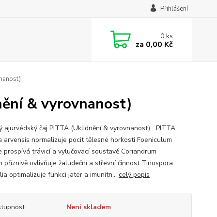
Přihlášení
0
ks
za
0,00 Kč
nanost)
nění & vyrovnanost)
ý ajurvédský čaj PITTA (Uklidnění & vyrovnanost) PITTA
 arvensis normalizuje pocit tělesné horkosti Foeniculum
e prospívá trávicí a vylučovací soustavě Coriandrum
 příznivě ovlivňuje žaludeční a střevní činnost Tinospora
lia optimalizuje funkci jater a imunitn...
celý popis
tupnost
Není skladem