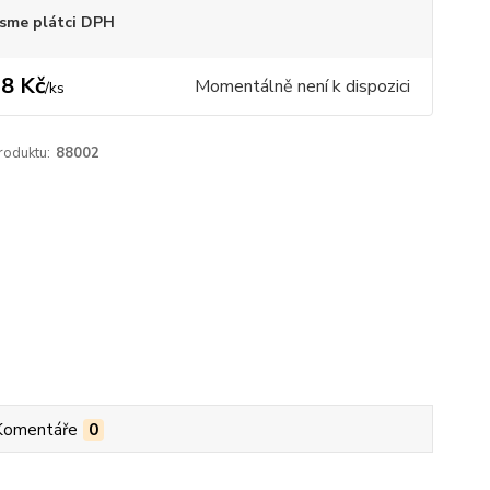
sme plátci DPH
8 Kč
Momentálně není k dispozici
/
ks
roduktu:
88002
Komentáře
0