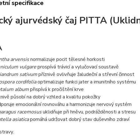
tní specifikace
cký ajurvédský čaj PITTA (Uklid
A
tha arvensis
normalizuje pocit tělesné horkosti
niculum vulgare
prospívá trávicí a vylučovací soustavě
iandrum sativum
příznivě ovlivňuje žaludeční a střevní činnost
ospora cordifolia
optimalizuje funkci jater a imunitního systému
ntalum album
přispívá k pročištění krve
znivě působí na dobrý vzhled a kvalitu pokožky
poruje emocionální rovnováhu a harmonizuje nervový systém
aragus racemosus
uklidňuje při hněvu, podrážděnosti a stresu
tella asiatica
pomáhá udržovat dobrý stav duševního zdraví
stravy.