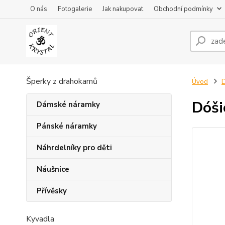
O nás
Fotogalerie
Jak nakupovat
Obchodní podmínky
Šperky z drahokamů
Úvod
D
Dóši
Dámské náramky
Pánské náramky
Náhrdelníky pro děti
Náušnice
Přívěsky
Kyvadla