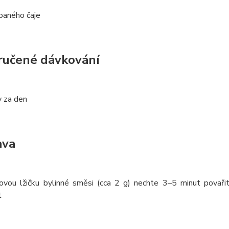
paného čaje
učené dávkování
y za den
ava
jovou lžičku bylinné směsi (cca 2 g) nechte 3–5 minut povař
t