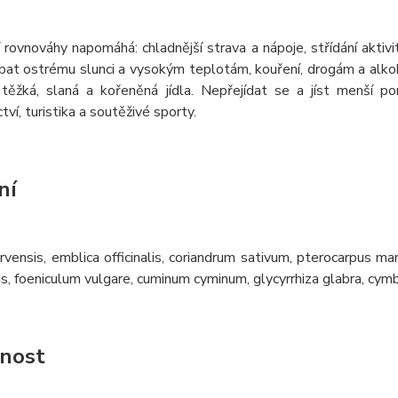
rovnováhy napomáhá: chladnější strava a nápoje, střídání aktivi
bat ostrému slunci a vysokým teplotám, kouření, drogám a alkoh
, těžká, slaná a kořeněná jídla. Nepřejídat se a jíst menší 
tví, turistika a soutěživé sporty.
ní
vensis, emblica officinalis, coriandrum sativum, pterocarpus mar
, foeniculum vulgare, cuminum cyminum, glycyrrhiza glabra, cy
nost