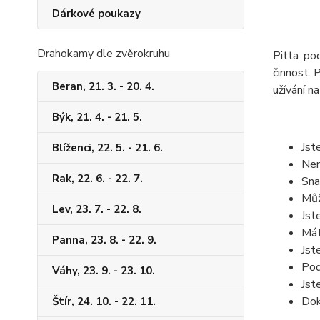
Dárkové poukazy
Drahokamy dle zvěrokruhu
Pitta po
činnost. 
Beran, 21. 3. - 20. 4.
užívání n
Býk, 21. 4. - 21. 5.
Jst
Blíženci, 22. 5. - 21. 6.
Nem
Rak, 22. 6. - 22. 7.
Sna
Můž
Lev, 23. 7. - 22. 8.
Jst
Mát
Panna, 23. 8. - 22. 9.
Jst
Pod
Váhy, 23. 9. - 23. 10.
Jst
Dok
Štír, 24. 10. - 22. 11.