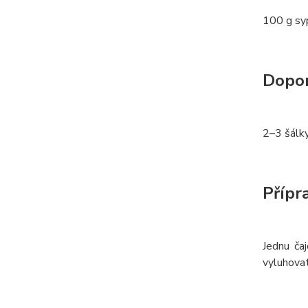
100 g sy
Dopor
2–3 šálk
Přípr
Jednu ča
vyluhova