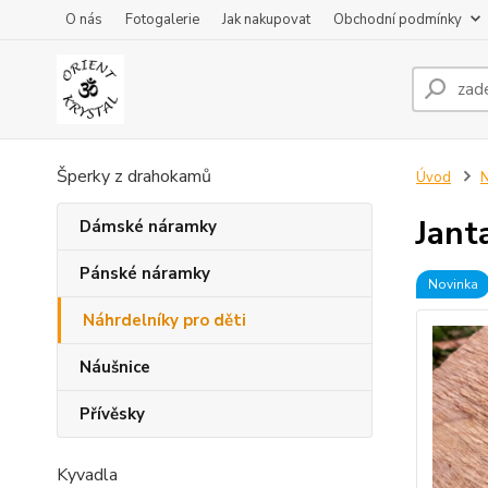
O nás
Fotogalerie
Jak nakupovat
Obchodní podmínky
Šperky z drahokamů
Úvod
N
Jant
Dámské náramky
Pánské náramky
Novinka
Náhrdelníky pro děti
Náušnice
Přívěsky
Kyvadla