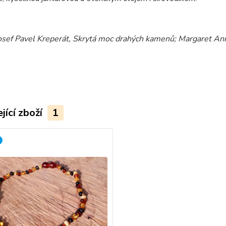
osef Pavel Kreperát, Skrytá moc drahý
ch kamenů; Margaret Ann 
jící zboží
1