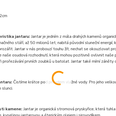
2cm
ristika jantaru:
Jantar je jedn
í
m z m
á
la drah
ý
ch kamenů organic
načn
é
ho st
á
ř
í
, až 50 milionů let, nabit
á
původn
í
slunečn
í
energi
í
, 
proz
á
řit. Jantar v n
á
s probouz
í
touhu ž
í
t, nechat se okouzlovat pr
e naše osudov
á
rozhodnut
í
, kter
á
mohou pozitivně ovlivnit naše 
ři prořez
á
v
á
n
í
prvn
í
ch zoubků u batolat. Jantar tak
é
m
í
rn
í
z
á
něty 
antaru:
Čist
í
me krátce pod proudem vlažné vody. Pro jeho velkou c
 slunci.
sti kamene:
Jantar je organick
á
stromov
á
pryskyřice, kter
á
tuhla
e, kyselinou jantarovou a
é
terick
ý
m olejem i sirovod
í
kem.