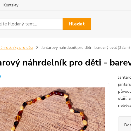
Kontakty
Hledat
áhrdelníky pro děti
Jantarový náhrdelník pro děti - barevný ovál (32cm)
arový náhrdelník pro děti - bare
Jantar
jantar
původu
stáří, 
nebýva
Dos