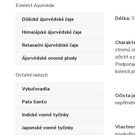
Everest Ayurveda
Délka:
3
Dóšické ájurvédské čaje
Himalájské ájurvédské čaje
Charakte
Relaxační ájurvédské čaje
stromů z
očistit a 
Ájurvédské ovocné plody
Podporuj
bolesti p
Ostatní radosti
Vykuřovadla
Očista j
Palo Santo
nepřímém
Indické vonné tyčinky
Vlastno
Japonské vonné tyčinky
pryskyřic