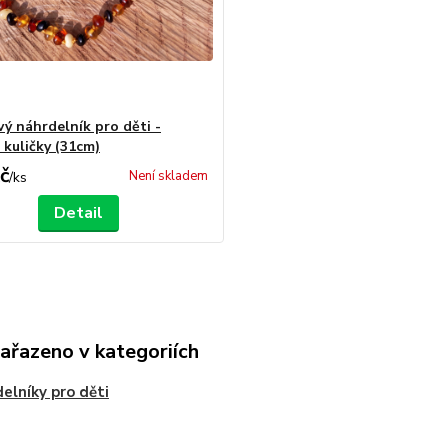
vý náhrdelník pro děti -
 kuličky (31cm)
č
Není skladem
/
ks
Detail
zařazeno v kategoriích
elníky pro děti