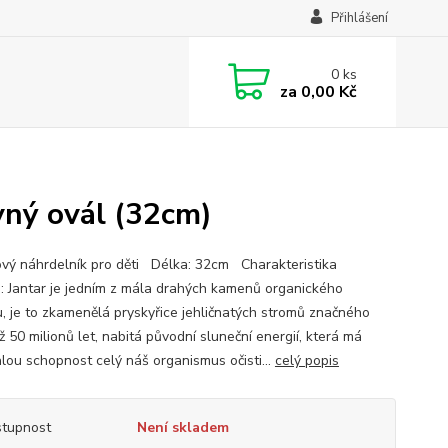
Přihlášení
0
ks
za
0,00 Kč
vný ovál (32cm)
ový náhrdelník pro děti Délka: 32cm Charakteristika
u: Jantar je jedním z mála drahých kamenů organického
, je to zkamenělá pryskyřice jehličnatých stromů značného
až 50 milionů let, nabitá původní sluneční energií, která má
lou schopnost celý náš organismus očisti...
celý popis
tupnost
Není skladem