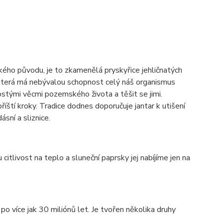
k
é
ho původu, je to zkameněl
á
pryskyřice jehličnat
ý
ch
kter
á
m
á
neb
ý
valou schopnost cel
ý
n
á
š organismus
ost
ý
mi věcmi pozemsk
é
ho života a těšit se jimi.
př
í
št
í
kroky.
Tradice dodnes doporučuje jantar k utišen
í
d
á
sn
í
a sliznice.
itlivost na teplo a sluneční paprsky jej nabíjíme jen na
 po v
í
ce jak 30 mili
ó
nů let. Je tvořen několika druhy