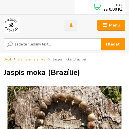
0
ks
za
0,00 Kč
Menu
Hledat
Úvod
Dámské náramky
Jaspis moka (Brazílie)
Jaspis moka (Brazílie)