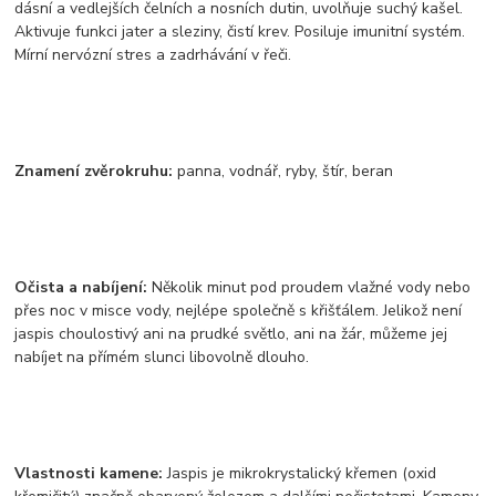
d
á
sn
í
a vedlejš
í
ch čeln
í
ch a nosn
í
ch dutin, uvolňuje such
ý
kašel.
Aktivuje funkci jater a sleziny, čist
í
krev. Posiluje imunitn
í
syst
é
m.
M
í
rn
í
nerv
ó
zn
í
stres a zadrh
á
v
á
n
í
v řeči.
Znamen
í zvěrokruhu
:
panna, vodnář, ryby, štír, beran
Očista a nab
í
jen
í
:
Několik minut pod proudem vlažn
é
vody nebo
přes noc v misce vody, nejl
é
pe společně s křišť
á
lem. Jelikož nen
í
jaspis choulostiv
ý
ani na prudk
é
světlo, ani na ž
á
r, můžeme jej
nab
í
jet na př
í
m
é
m slunci libovolně dlouho.
Vlastnosti kamene:
Jaspis je mikrokrystalick
ý
křemen (oxid