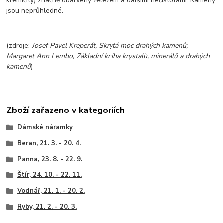
křemičit
ý
) značně obarven
ý
železem a dalš
í
mi nečistotami. Kameny
jsou neprůhledn
é
.
(zdroje:
Josef Pavel Kreperát, Skrytá moc drahý
ch kamenů;
Margaret Ann Lembo, Základní kniha krystalů, minerálů a drahých
kamenů
)
Zboží zařazeno v kategoriích
Dámské náramky
Beran, 21. 3. - 20. 4.
Panna, 23. 8. - 22. 9.
Štír, 24. 10. - 22. 11.
Vodnář, 21. 1. - 20. 2.
Ryby, 21. 2. - 20. 3.