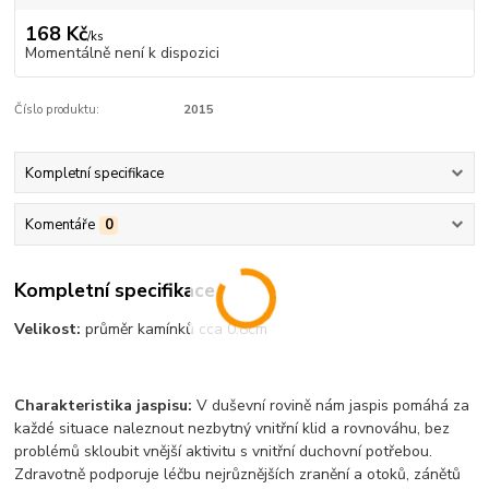
168 Kč
/
ks
Momentálně není k dispozici
Číslo produktu:
2015
Kompletní specifikace
Komentáře
0
Kompletní specifikace
Velikost:
průměr kamínků cca 0.8cm
Charakteristika jaspisu:
V duševn
í
rovině nám jaspis pom
á
h
á
za
každ
é
situace naleznout nezbytn
ý
vnitřn
í
klid a rovnov
á
hu, bez
probl
é
mů skloubit vnějš
í
aktivitu s vnitřn
í
duchovn
í
potřebou.
Zdravotně podporuje l
é
čbu nejrůznějš
í
ch zraněn
í
a otoků, z
á
nětů