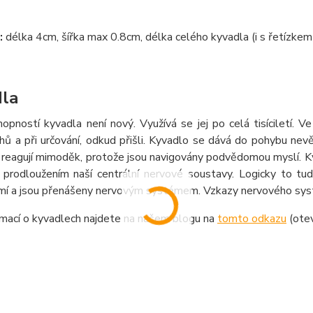
:
délka 4cm, šířka max 0.8cm, délka celého kyvadla (i s řetízke
la
hopnost
í
kyvadla nen
í
nov
ý
. Využ
í
v
á
se jej po cel
á
tis
í
cilet
í
. Ve
hů a při určov
á
n
í
, odkud přišli.
Kyvadlo se d
á
v
á
do pohybu nev
 reaguj
í
mimoděk, protože jsou navigov
á
ny podvědomou mysl
í
.
K
e prodloužen
í
m naš
í
centr
á
ln
í
nervov
é
soustavy. Logicky to tu
m
í
a jsou přen
á
šeny nervov
ý
m syst
é
mem. Vzkazy nervov
é
ho sys
rmací o kyvadlech najdete na našem blogu na
tomto odkazu
(ote