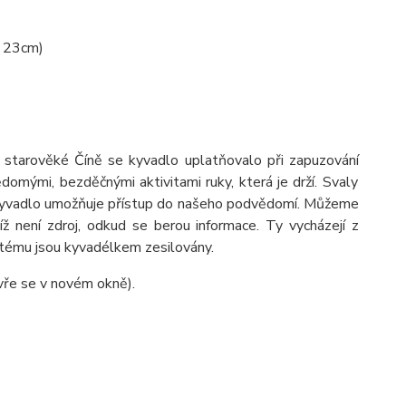
m 23cm)
 starověk
é
Č
í
ně se kyvadlo uplatňovalo při zapuzov
á
n
í
ědom
ý
mi, bezděčn
ý
mi aktivitami ruky, kter
á
je drž
í
. Svaly
yvadlo umožňuje př
í
stup do našeho podvědom
í
. Můžeme
d
í
ž nen
í
zdroj, odkud se berou informace. Ty vych
á
zej
í
z
t
é
mu jsou kyvad
é
lkem zesilov
á
ny.
vře se v novém okně).