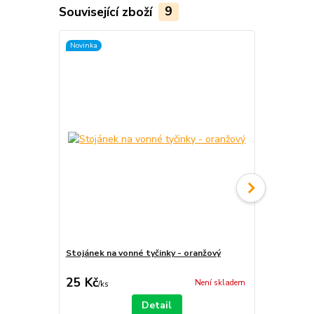
Související zboží
9
Novinka
Novinka
Stojánek na vonné tyčinky - oranžový
Stojánek na 
25 Kč
25 Kč
Není skladem
/
ks
/
ks
Detail