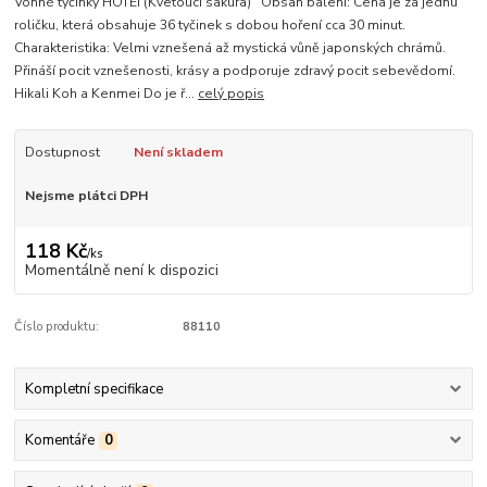
Vonné tyčinky HOTEI (Kvetoucí sakura) Obsah balení: Cena je za jednu
roličku, která obsahuje 36 tyčinek s dobou hoření cca 30 minut.
Charakteristika: Velmi vznešená až mystická vůně japonských chrámů.
Přináší pocit vznešenosti, krásy a podporuje zdravý pocit sebevědomí.
Hikali Koh a Kenmei Do je ř...
celý popis
Dostupnost
Není skladem
Nejsme plátci DPH
118 Kč
/
ks
Momentálně není k dispozici
Číslo produktu:
88110
Kompletní specifikace
Komentáře
0