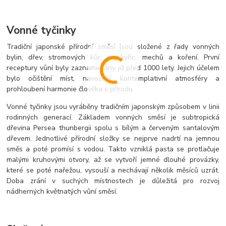
Vonné tyčinky
Tradiční japonské přírodní směsi jsou složené z řady vonných
bylin, dřev, stromových kůr, pryskyřic, mechů a koření. První
receptury vůní byly zaznamenány již před 1000 lety. Jejich účelem
bylo očištění míst, navození kontemplativní atmosféry a
prohloubení harmonie člověka s přírodu.
Vonné tyčinky jsou vyráběny tradičním japonským způsobem v linii
rodinných generací. Základem vonných směsí je subtropická
dřevina Persea thunbergii spolu s bílým a červeným santalovým
dřevem. Jednotlivé přírodní složky se nejprve nadrtí na jemnou
směs a poté promísí s vodou. Takto vzniklá pasta se protlačuje
malými kruhovými otvory, až se vytvoří jemné dlouhé provázky,
které se poté nařežou, vysouší a nechávají několik měsíců uzrát.
Doba zrání v suchých místnostech je důležitá pro rozvoj
nádherných květnatých vůní směsí.