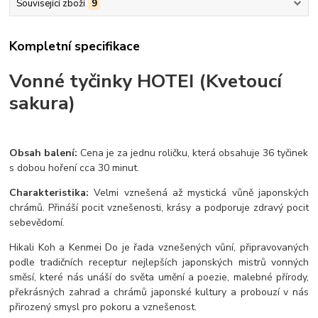
Související zboží
9
Kompletní specifikace
Vonné tyčinky HOTEI (Kvetoucí
sakura)
Obsah balení:
Cena je za jednu roličku, která obsahuje 36 tyčinek
s dobou hoření cca 30 minut.
Charakteristika:
Velmi vznešená až mystická vůně japonských
chrámů. Přináší pocit vznešenosti, krásy a podporuje zdravý pocit
sebevědomí.
Hikali Koh a Kenmei Do je řada vznešených vůní, připravovaných
podle tradičních receptur nejlepších japonských mistrů vonných
směsí, které nás unáší do světa umění a poezie, malebné přírody,
překrásných zahrad a chrámů japonské kultury a probouzí v nás
přirozený smysl pro pokoru a vznešenost.