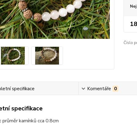
Nej
18
Číslo p
etní specifikace
Komentáře
0
tní specifikace
:
průměr kamínků cca 0.8cm