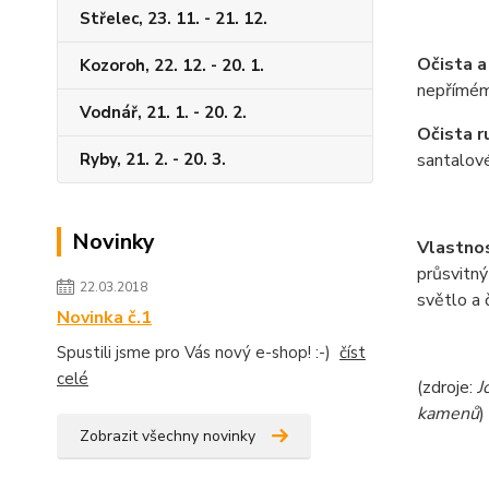
Střelec, 23. 11. - 21. 12.
Očista a
Kozoroh, 22. 12. - 20. 1.
nepř
í
m
é
m
Vodnář, 21. 1. - 20. 2.
Očista r
Ryby, 21. 2. - 20. 3.
santalov
Novinky
Vlastno
průsvitn
ý
22.03.2018
světlo a
Novinka č.1
Spustili jsme pro Vás nový e-shop! :-)
číst
celé
(zdroje:
J
kamenů
)
Zobrazit všechny novinky