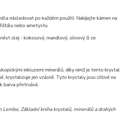
měla n
á
sledovat po každ
é
m použit
í
. Nab
í
jejte k
á
men na
řišť
á
lu nebo ametystu.
an
é
st olej - kokosov
ý
, mandlov
ý
, olivov
ý
či ze
skopick
ý
mi inkluzemi miner
á
lů, d
í
ky nimž je tento krystal
ě, krystalizuje jen vz
á
cně. Tyto krystaly jsou citliv
é
na
k barva přetrv
á
v
á
.
Lembo, Základní kniha krystalů, minerálů a drahých