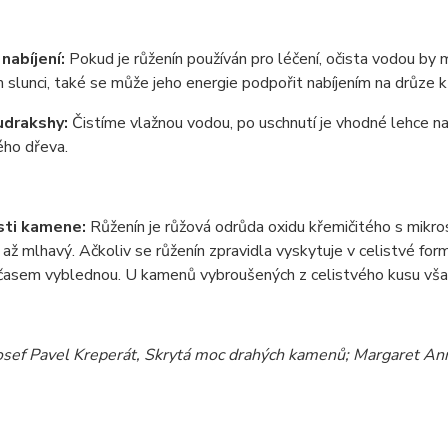
 nab
í
jen
í
:
Pokud je růžen
í
n použ
í
v
á
n pro l
é
čen
í
, očista vodou by 
 slunci, tak
é
se může jeho energie podpořit nab
í
jen
í
m na drůze k
udrakshy:
Čist
í
me vlažnou vodou, po uschnut
í
je vhodn
é
lehce n
é
ho dřeva.
sti kamene:
Růžen
í
n je růžov
á
odrůda oxidu křemičit
é
ho s mikro
až mlhav
ý
. Ačkoliv se růžen
í
n zpravidla vyskytuje v celistv
é
form
 časem vyblednou. U kamenů vybroušen
ý
ch z celistv
é
ho kusu vša
osef Pavel Kreperát, Skrytá moc drahý
ch kamenů; Margaret Ann 