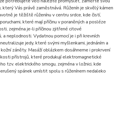
iže potřebujete věci n
á
ležitě promyslet, zaměřte svou
, kter
ý
V
á
s pr
á
vě zaměstn
á
v
á
.
Růžen
í
n je skvěl
ý
k
á
men
votně je těžiště růžen
í
nu v centru srdce, kde čist
í
,
 poruchami, kter
é
maj
í
př
í
činu v poraněn
ý
ch a posl
é
ze
sti, zejm
é
na je-li př
í
činou zjitřen
é
citov
é
žů, a neplodnosti. Vydatnou pomoc
í
je i při krevn
í
ch
eutralizuje jedy, kter
é
sv
ý
mi myšlenkami, jedn
á
n
í
m a
kožn
í
z
á
něty. Mas
á
ž
í
obl
á
zkem dos
á
hneme i prokrven
í
kosti př
í
strojů, kter
é
produkuj
í
elektromagnetick
é
é
ho tzv. elektrick
é
ho smogu, zejm
é
na v ložnici, kde
erušen
ý
sp
á
nek um
í
stit spolu s růžen
í
nem nedaleko