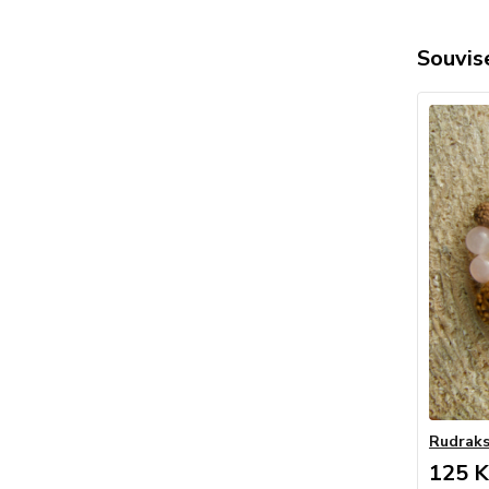
Souvise
Rudraks
125 K