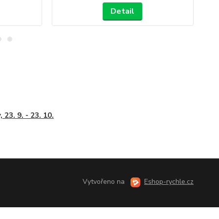
Detail
 23. 9. - 23. 10.
Vytvořeno na
Eshop-rychle.cz