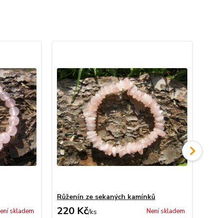
Růženín ze sekaných kamínků
Rů
220 Kč
25
ení skladem
Není skladem
/
ks