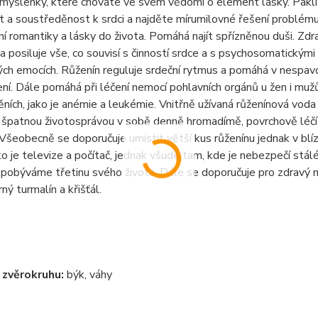
myšlenky, kter
é
chov
á
te ve sv
é
m vědom
í
o element l
á
sky. Pakl
 a soustředěnost k srdci a najděte m
í
rumilovn
é
řešen
í
probl
é
mu
n
í
romantiky a l
á
sky do života. Pom
á
h
á
naj
í
t spř
í
zněnou duši.
Zdra
 a posiluje vše, co souvis
í
s činnost
í
srdce a s psychosomatick
ý
mi
ý
ch emoc
í
ch. Růžen
í
n reguluje srdečn
í
rytmus a pom
á
h
á
v nespavo
en
í
.
D
á
le pom
á
h
á
při l
é
čen
í
nemoc
í
pohlavn
í
ch org
á
nů u žen i mu
ěn
í
ch, jako je an
é
mie a leuk
é
mie. Vnitřně už
í
van
á
růžen
í
nov
á
voda n
 špatnou životospr
á
vou v sobě denně hromad
í
mě, povrchově l
é
č
í
Všeobecně se doporučuje um
í
stit větš
í
kus růžen
í
nu jednak v bl
í
z
ako je televize a poč
í
tač, jednak všude tam, kde je nebezpeč
í
st
á
l
 pob
ý
v
á
me třetinu sv
é
ho života. D
á
le se doporučuje pro zdrav
ý
n
rn
ý
turmal
í
n a křišť
á
l.
í zvěrokruhu
:
b
ý
k, v
á
hy