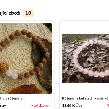
jící zboží
10
ha s růženínem
Růženín z kulatých kamínků
č
168 Kč
Není skladem
N
/
ks
/
ks