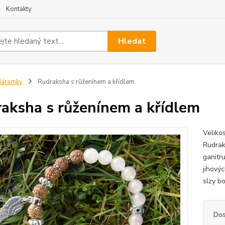
Kontakty
Hledat
Náramky
Rudraksha s růženínem a křídlem
aksha s růženínem a křídlem
Veliko
Rudrak
ganitru
jihový
slzy b
Dos