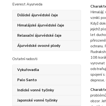
Everest Ayurveda
Charakte
Himalájí, 
Dóšické ájurvédské čaje
vznikl po
Když doko
Himalájské ájurvédské čaje
jejichž p
let ducho
Relaxační ájurvédské čaje
přirozeně
Ájurvédské ovocné plody
ochranu. 
Rudrakshy
108 korá
Ostatní radosti
vyrovnat 
odstraňuj
Vykuřovadla
spojení s
Palo Santo
deprese, 
Charakte
Indické vonné tyčinky
probl
é
mů
Japonské vonné tyčinky
obzor.
Je