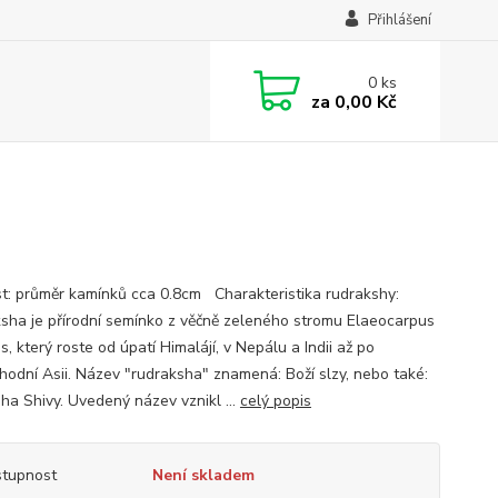
Přihlášení
0
ks
za
0,00 Kč
st: průměr kamínků cca 0.8cm Charakteristika rudrakshy:
sha je přírodní semínko z věčně zeleného stromu Elaeocarpus
s, který roste od úpatí Himalájí, v Nepálu a Indii až po
chodní Asii. Název "rudraksha" znamená: Boží slzy, nebo také:
oha Shivy. Uvedený název vznikl ...
celý popis
tupnost
Není skladem