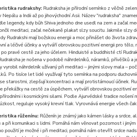
ristika rudrakshy:
Rudraksha je př
írodní semínko z věčně zele
v Nepálu a Indii až po jihovýchodní Asii.
N
á
zev "rudraksha" zname
dle lege
ndy, kdy bůh Shiva jednoho dne usedl na zem a začal me
nčil meditaci, začal nečekaně plakat slzy soucitu. Jakmile slzy d
lody Rudrakshi mají božskou energii a moc přinášet do života zdraví
vní a léčivé účinky a vytváří obrovskou pozitivní energii pro tělo
 po pravé cestě za jeho účelem.
Hinduist
é a buddhisté ctí Rudrak
Rudraksha je nošena v podobě náhrdelníků, náramků, přívěšků a je
 vyrobil náhrdelník užívaný při meditaci – jinými slovy mala – 
lků.
Po tis
íce let lidé využívají tyto semínka na podporu duchovní
se starostmi, zlepšují koncentraci a mají protistárnoucí účinek. R
e překážky na cestě za úspěchem, vytváří obrovskou pozitivní ener
 přírodními i kosmickými silami.
Podle Ajurv
édské tradice nošení m
úzkost, reguluje vysoký krevní tlak. Vyrovnává energie všech čak
ristika růženínu:
Růžen
í
n je zn
á
m
ý
jako k
á
men l
á
sky a srdce, a
 a při komunikaci s lidmi. Pom
á
h
á
n
á
m věnovat pozornost i jin
ý
m 
ho použit
í
je možn
é
i při meditaci, pom
á
h
á
n
á
m otevř
í
t srdce nad