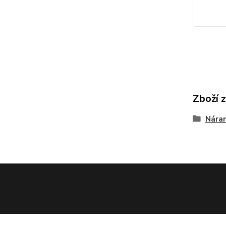
Zboží 
Nára