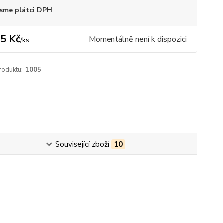
sme plátci DPH
5 Kč
Momentálně není k dispozici
/
ks
roduktu:
1005
Související zboží
10