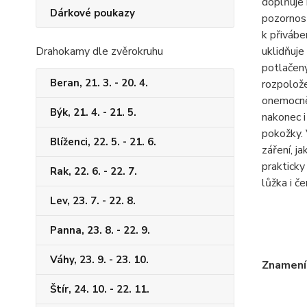
doplňuje 
Dárkové poukazy
pozornost
k přiv
á
be
Drahokamy dle zvěrokruhu
uklidňuje
potlačen
Beran, 21. 3. - 20. 4.
rozpolož
onemocn
Býk, 21. 4. - 21. 5.
nakonec i
pokožky.
Blíženci, 22. 5. - 21. 6.
z
á
řen
í
, j
prakticky
Rak, 22. 6. - 22. 7.
lůžka i če
Lev, 23. 7. - 22. 8.
Panna, 23. 8. - 22. 9.
Váhy, 23. 9. - 23. 10.
Znamen
Štír, 24. 10. - 22. 11.