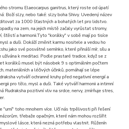
ného stromu Elaeocarpus ganitrus, který roste od úpatí
n
á
: Bož
í
slzy, nebo tak
é
: slzy boha Shivy. Uveden
ý
n
á
zev
ditovat za 1000 šťastných a bohatých let pro lidstvo.
opadly na zem, na jejich místě začaly vyrůstat stromy,
, šťěstí a harmonii.
Tyto
"
korálky
"
v sobě mají po tisíce
, mysl a duši. Dokáží změnit karmu nositele a vedou ho
shu jako své posvátné semínko, které přináší mír, sílu a
 užívána k meditaci. Podle prastaré tradice, když se z
počet korálků musel být násobek 9 s optimálním počtem
ch, materiálních a léčivých účinků, pomáhají se lépe
udraksha v
ytv
áří ochranné kruhy před negativní energií a
gii pro tělo, mysl a duši. Také vytváří harmonii a intimní
á Rudraksha pozitivní vliv na srdce, nervy, zmírňuje stres,
er.
le "um
í
" toho mnohem v
í
ce. Uč
í
n
á
s trpělivosti při řešen
í
n
á
zorům, třebaže opačn
ý
m, kter
é
n
á
m mohou rozš
í
řit
smyslov
é
l
á
sce, kter
á
nezn
á
potřebu vlastnit.
Růžen
í
n