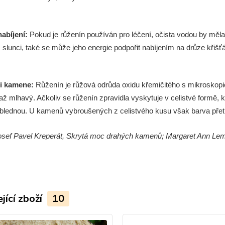
nab
í
jen
í
:
Pokud je růžen
í
n použ
í
v
á
n pro l
é
čen
í
, očista vodou by měla
 slunci, tak
é
se může jeho energie podpořit nab
í
jen
í
m na drůze křišť
ti kamene:
Růžen
í
n je růžov
á
odrůda oxidu křemičit
é
ho s mikroskopi
až mlhav
ý
. Ačkoliv se růžen
í
n zpravidla vyskytuje v celistv
é
formě, kr
blednou. U kamenů vybroušen
ý
ch z celistv
é
ho kusu však barva přet
osef Pavel Kreperát, Skrytá moc drahý
ch kamenů; Margaret Ann Lemb
jící zboží
10