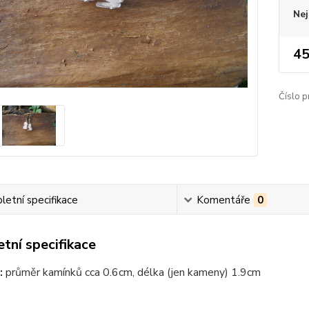
Nej
45
Číslo p
etní specifikace
Komentáře
0
tní specifikace
:
průměr kamínků cca 0.6cm, délka (jen kameny) 1.9cm