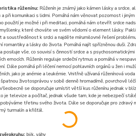
ristika růženínu:
Růžen
í
n je zn
á
m
ý
jako k
á
men l
á
sky a srdce, a
 a při komunikaci s lidmi. Pom
á
h
á
n
á
m věnovat pozornost i jin
ý
m 
ho použit
í
je možn
é
i při meditaci, pom
á
h
á
n
á
m otevř
í
t srdce nad
myšlenky, kter
é
chov
á
te ve sv
é
m vědom
í
o element l
á
sky. Pakl
 a soustředěnost k srdci a najděte m
í
rumilovn
é
řešen
í
probl
é
mu
n
í
romantiky a l
á
sky do života. Pom
á
h
á
naj
í
t spř
í
zněnou duši.
Zdra
 a posiluje vše, co souvis
í
s činnost
í
srdce a s psychosomatick
ý
mi
ý
ch emoc
í
ch. Růžen
í
n reguluje srdečn
í
rytmus a pom
á
h
á
v nespavo
en
í
.
D
á
le pom
á
h
á
při l
é
čen
í
nemoc
í
pohlavn
í
ch org
á
nů u žen i mu
ěn
í
ch, jako je an
é
mie a leuk
é
mie. Vnitřně už
í
van
á
růžen
í
nov
á
voda n
 špatnou životospr
á
vou v sobě denně hromad
í
mě, povrchově l
é
č
í
Všeobecně se doporučuje um
í
stit větš
í
kus růžen
í
nu jednak v bl
í
z
ako je televize a poč
í
tač, jednak všude tam, kde je nebezpeč
í
st
á
l
 pob
ý
v
á
me třetinu sv
é
ho života. D
á
le se doporučuje pro zdrav
ý
n
rn
ý
turmal
í
n a křišť
á
l.
 zvěrokruhu
:
b
ý
k, v
á
hy