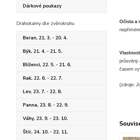
Dárkové poukazy
Očista a 
Drahokamy dle zvěrokruhu
nepř
í
m
é
m
Beran, 21. 3. - 20. 4.
Býk, 21. 4. - 21. 5.
Vlastnos
průsvitn
ý
Blíženci, 22. 5. - 21. 6.
časem vy
Rak, 22. 6. - 22. 7.
(zdroje:
J
Lev, 23. 7. - 22. 8.
Panna, 23. 8. - 22. 9.
Váhy, 23. 9. - 23. 10.
Souvise
Štír, 24. 10. - 22. 11.