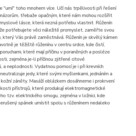
le "um
í
" toho mnohem v
í
ce. Uč
í
n
á
s trpělivosti při řešen
í
n
á
zorům, třebaže opačn
ý
m, kter
é
n
á
m mohou rozš
í
řit
smyslov
é
l
á
sce, kter
á
nezn
á
potřebu vlastnit.
Růžen
í
n
iže potřebujete věci n
á
ležitě promyslet, zaměřte svou
, kter
ý
V
á
s pr
á
vě zaměstn
á
v
á
.
Růžen
í
n je skvěl
ý
k
á
men
votně je těžiště růžen
í
nu v centru srdce, kde čist
í
,
 poruchami, kter
é
maj
í
př
í
činu v poraněn
ý
ch a posl
é
ze
sti, zejm
é
na je-li př
í
činou zjitřen
é
citov
é
žů, a neplodnosti. Vydatnou pomoc
í
je i při krevn
í
ch
eutralizuje jedy, kter
é
sv
ý
mi myšlenkami, jedn
á
n
í
m a
kožn
í
z
á
něty. Mas
á
ž
í
obl
á
zkem dos
á
hneme i prokrven
í
kosti př
í
strojů, kter
é
produkuj
í
elektromagnetick
é
é
ho tzv. elektrick
é
ho smogu, zejm
é
na v ložnici, kde
erušen
ý
sp
á
nek um
í
stit spolu s růžen
í
nem nedaleko