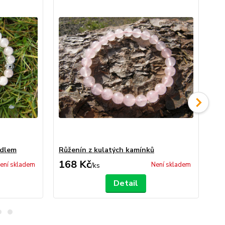
ídlem
Růženín z kulatých kamínků
Rů
168 Kč
2
ení skladem
Není skladem
/
ks
Detail