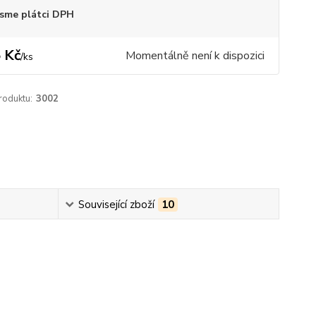
sme plátci DPH
 Kč
Momentálně není k dispozici
/
ks
roduktu:
3002
Související zboží
10