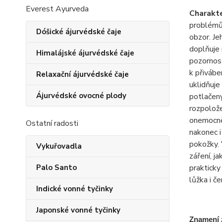
Everest Ayurveda
Charakte
probl
é
mů
Dóšické ájurvédské čaje
obzor.
Je
doplňuje 
Himalájské ájurvédské čaje
pozornost
k přiv
á
be
Relaxační ájurvédské čaje
uklidňuje
Ájurvédské ovocné plody
potlačen
rozpolož
onemocn
Ostatní radosti
nakonec i
pokožky.
Vykuřovadla
z
á
řen
í
, j
Palo Santo
prakticky
lůžka i če
Indické vonné tyčinky
Japonské vonné tyčinky
Znamen
í