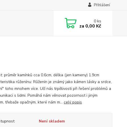
Přihlášení
0
ks
za
0,00 Kč
st: průměr kamínků cca 0.6cm, délka (jen kameny) 1.9cm
teristika růženínu: Růženín je známý jako kámen lásky a srdce,
mí" toho mnohem více. Učí nás trpělivosti při řešení problémů a
munikaci s lidmi. Pomáhá nám věnovat pozornost i jiným
m, třebaže opačným, které nám m...
celý popis
tupnost
Není skladem