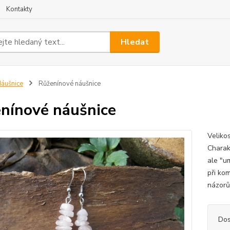
Kontakty
Hledat
áušnice
Růženínové náušnice
nínové náušnice
Veliko
Charak
ale "u
při ko
názorů
Dos