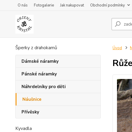
O nás
Fotogalerie
Jak nakupovat
Obchodní podmínky
Šperky z drahokamů
Úvod
N
Růže
Dámské náramky
Pánské náramky
Náhrdelníky pro děti
Náušnice
Přívěsky
Kyvadla