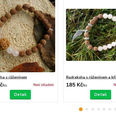
ha s růženínem
Rudraksha s růženínem a kř
č
185 Kč
Není skladem
N
/
ks
/
ks
Detail
Detail