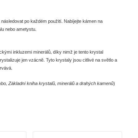
 n
á
sledovat po každ
é
m použit
í
. Nab
í
jejte k
á
men na
á
lu nebo ametystu.
ck
ý
mi inkluzemi miner
á
lů, d
í
ky nimž je tento krystal
ystalizuje jen vz
á
cně. Tyto krystaly jsou citliv
é
na světlo a
rv
á
v
á
.
o, Základní kniha krystalů, minerálů a drahých kamenů
)